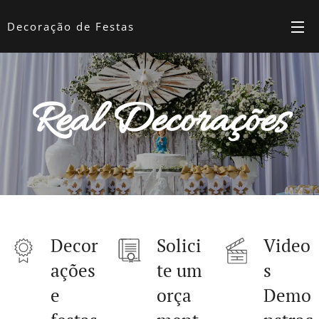
Decoração de Festas
Real Decorações
Decor
Solici
Video
ações
te um
s
e
orça
Demo