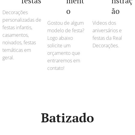
festas
ment
nstraç
o
ão
Decorações
personalizadas de
Gostou de algum
Videos dos
festas infantis,
modelo de festa?
aniversários e
casamentos,
Logo abaixo
festas da Real
noivados, festas
solicite um
Decorações.
temáticas em
orçamento que
geral.
entraremos em
contato!
Batizado